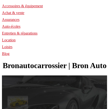
Accessoires & équipement
Achat & vente
Assurances
Auto-écoles
Entretien & réparations
Location
Loisirs
Blog
Bronauto­car­ros­sier | Bron Auto